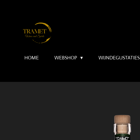
Ga
direct
naar
de
hoofdinhoud
HOME
WEBSHOP
WIJNDEGUSTATIES