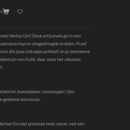
n
amet Herbal Gin? Deze artisanale gin is een
l vakmanschap en zongedroogde kruiden. Proef
sie die jouw zintuigen prikkelt en je meeneemt
uidentuin van Italië, daar waar het allemaal
t.
lwortel, kamutpeper, sinaasappel, tijm,
re geheime botanicals.
Herbal Gin met premium tonic water, met een