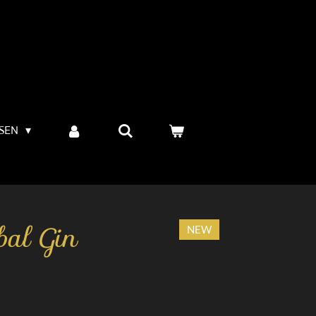
SSEN
al Gin
NEW