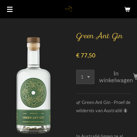
Ga
direct
naar
de
Green Ant Gin
hoofdinhoud
€ 77,50
In
winkelwagen
🌿 Green Ant Gin - Proef de
wildernis van Australië 🐜
In Australië liggen ze al